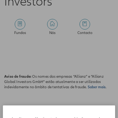
Investors
Fundos
Nós
Contacto
Aviso de fraude:
Os nomes das empresas “Allianz” e “Allianz
Global Investors GmbH” estão atualmente a ser utilizados
indevidamente no âmbito de tentativas de fraude.
Saber mais
.
Porquê a gestão ativa