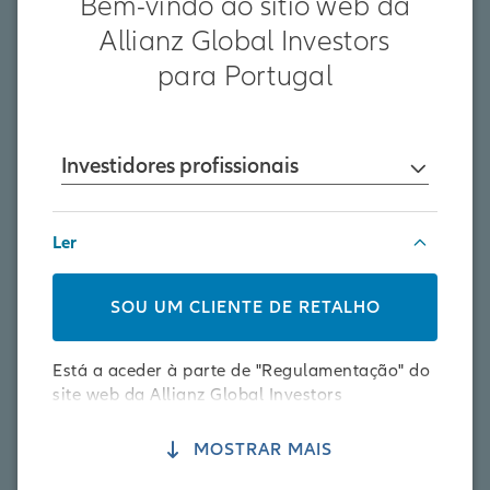
Bem-vindo ao sítio web da
Allianz Global Investors
17.07.2026 | Mercados
para Portugal
A fasquia está elevada
SABER MAIS
Investidores profissionais
Ler
SOU UM CLIENTE DE RETALHO
Está a aceder à parte de "Regulamentação" do
site web da Allianz Global Investors
direcionada exclusivamente para quem reside
em Portugal ou para quem acedeu ao site web
MOSTRAR MAIS
a partir de Portugal.